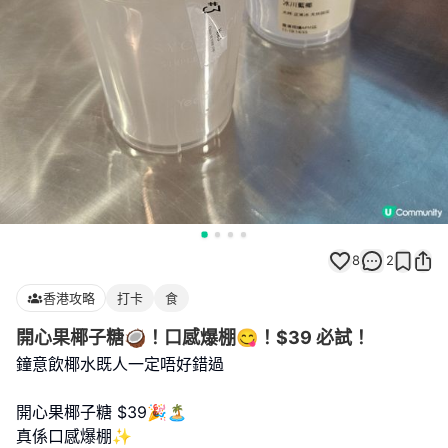
8
2
香港攻略
打卡
食
開心果椰子糖🥥！口感爆棚😋！$39 必試！
鐘意飲椰水既人一定唔好錯過
開心果椰子糖 $39🎉🏝️
真係口感爆棚✨