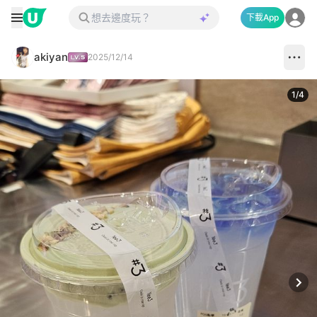
下載App
akiyan
2025/12/14
1
/
4
Next