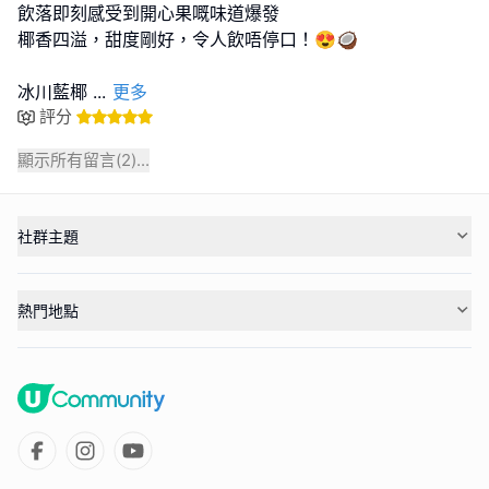
飲落即刻感受到開心果嘅味道爆發
椰香四溢，甜度剛好，令人飲唔停口！😍🥥
冰川藍椰
...
更多
評分
顯示所有留言(
2
)...
社群主題
熱門地點