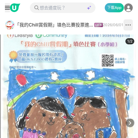
下載App
「我的Chill賞假期」填色比賽投票進行中✅
2026/06/01
1
/
2
Next