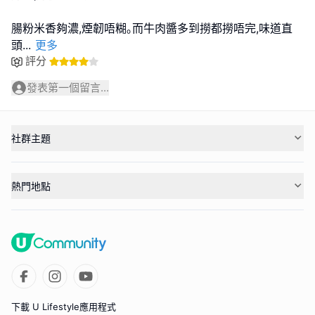
腸粉米香夠濃,煙韌唔糊｡而牛肉醬多到撈都撈唔完,味道直
頭
...
更多
評分
發表第一個留言...
社群主題
熱門地點
下載 U Lifestyle應用程式