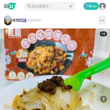
下載App
啫喱
2025/10/17
1
/
8
Next