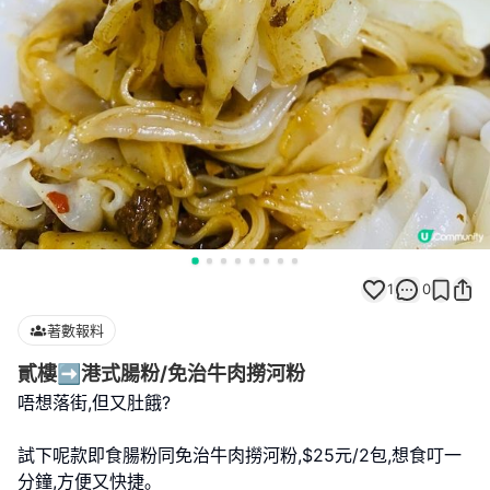
1
0
著數報料
貳樓➡️港式腸粉/免治牛肉撈河粉
唔想落街,但又肚餓?
試下呢款即食腸粉同免治牛肉撈河粉,$25元/2包,想食叮一
分鐘,方便又快捷｡