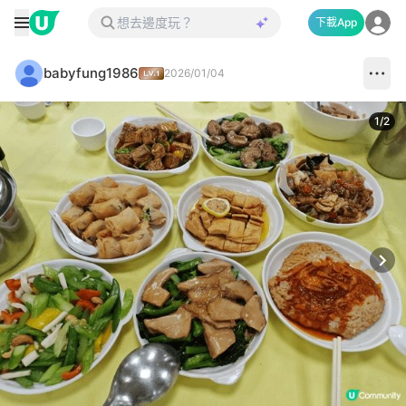
下載App
babyfung1986
2026/01/04
1
/
2
Next