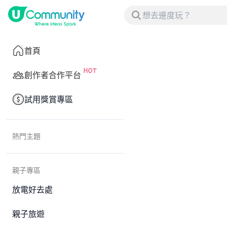
首頁
創作者合作平台
試用獎賞專區
熱門主題
親子專區
放電好去處
親子旅遊