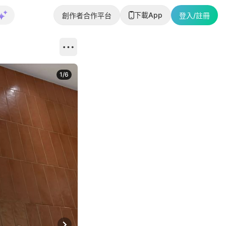
下載App
創作者合作平台
登入/註冊
1
/
6