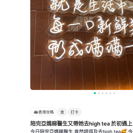
香港攻略
食
打卡
陪完亞媽睇醫生又帶她去high tea 於初遇上
今日陪完亞媽睇醫生,竟然趕得及去high tea🥰