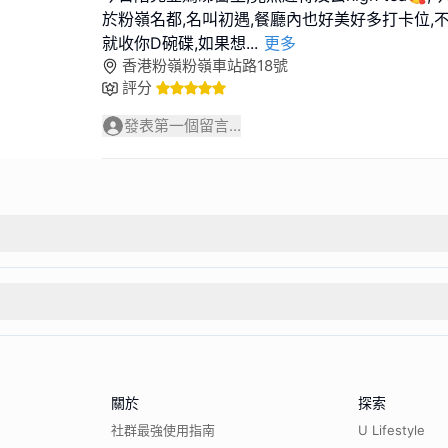
於粉嶺名都,名叫初遇,餐廳內也好美好多打卡位,
就收你D碗碟,如果想
...
更多
香港粉嶺粉嶺車站路18號
評分
發表第一個留言...
關於
探索
社群最強使用指南
U Lifestyle