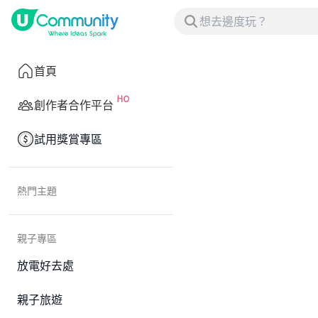
首頁
創作者合作平台
試用獎賞專區
熱門主題
親子專區
放電好去處
親子旅遊