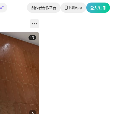
下載App
創作者合作平台
登入/註冊
1
/
6