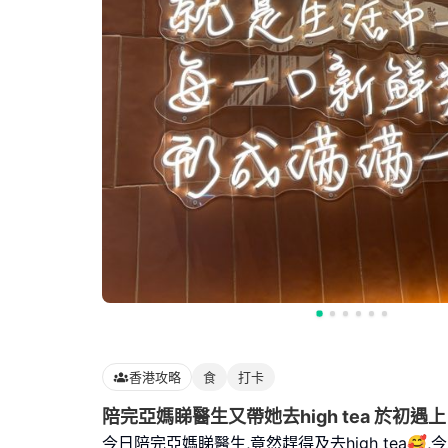
香港攻略
食
打卡
陪完亞媽睇醫生又帶她去high tea 於初遇上
今日陪完亞媽睇醫生,竟然趕得及去high tea🥰