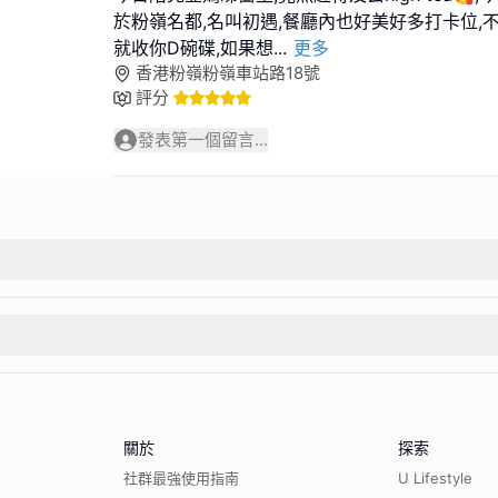
於粉嶺名都,名叫初遇,餐廳內也好美好多打卡位,
就收你D碗碟,如果想
...
更多
香港粉嶺粉嶺車站路18號
評分
發表第一個留言...
關於
探索
社群最強使用指南
U Lifestyle