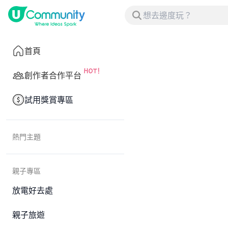
首頁
創作者合作平台
試用獎賞專區
熱門主題
親子專區
放電好去處
親子旅遊