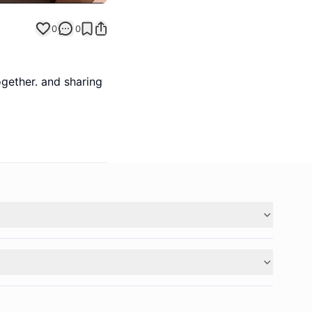
0
0
ogether. and sharing