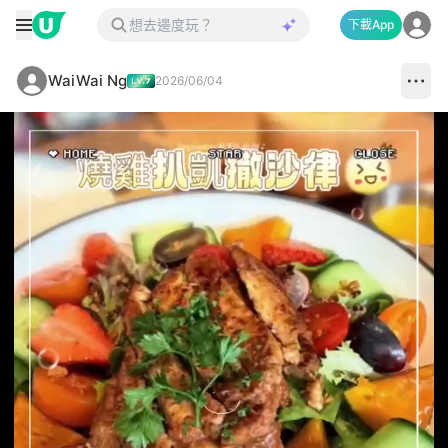
下載App
WaiWai Ng
2026/06/04