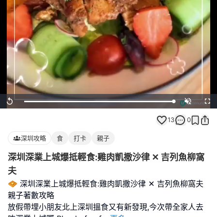
Loaded
:
Replay
Unmute
Full
100.00%
13
0
深圳攻略
食
打卡
親子
深圳深業上城爆抵輕食:雞肉凱撒沙律 ✕ 吉列魚柳窩
夫
🧇 深圳深業上城爆抵輕食:雞肉凱撒沙律 ✕ 吉列魚柳窩夫
親子著數攻略
放假帶埋小朋友北上深圳搵食又有新發現,今次帶全家人去