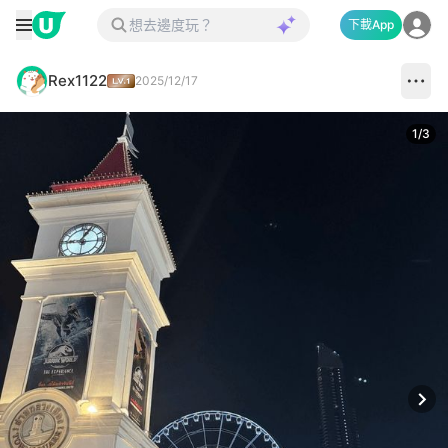
下載App
Rex1122
2025/12/17
1
/
3
Next