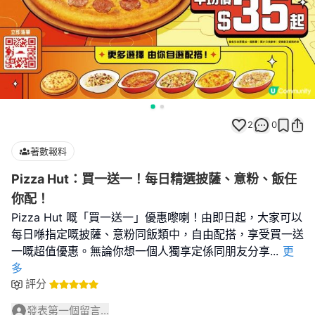
2
0
著數報料
Pizza Hut：買一送一！每日精選披薩、意粉、飯任
你配！
Pizza Hut 嘅「買一送一」優惠嚟喇！由即日起，大家可以
每日喺指定嘅披薩、意粉同飯類中，自由配搭，享受買一送
一嘅超值優惠。無論你想一個人獨享定係同朋友分享
...
更
多
評分
發表第一個留言...