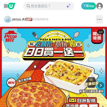
下載App
Jetso.AI
2026/06/03
1
/
2
Next