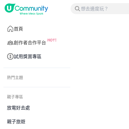
首頁
創作者合作平台
試用獎賞專區
熱門主題
親子專區
放電好去處
親子旅遊