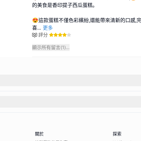
的美食是香印提子西瓜蛋糕｡
😍這款蛋糕不僅色彩繽紛,還能帶來清新的口感,
喜
...
更多
評分
顯示所有留言(
1
)...
關於
探索