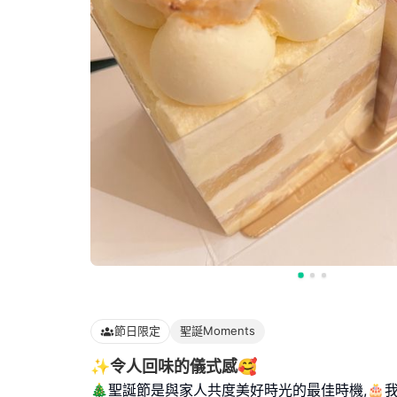
節日限定
聖誕Moments
✨令人回味的儀式感🥰
🎄聖誕節是與家人共度美好時光的最佳時機,🎂