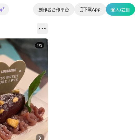
下載App
創作者合作平台
登入/註冊
1
/
3