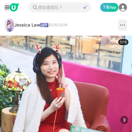
下載App
Jessica Law
2025/12/24
1
/
15
Next