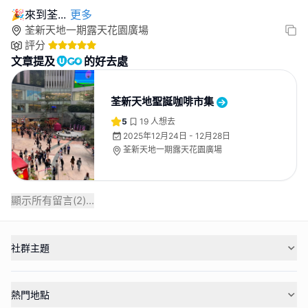
🎉來到荃
...
更多
荃新天地一期露天花園廣場
評分
文章提及
的好去處
荃新天地聖誕咖啡市集
5
19
人想去
2025年12月24日 - 12月28日
荃新天地一期露天花園廣場
顯示所有留言(
2
)...
社群主題
熱門地點