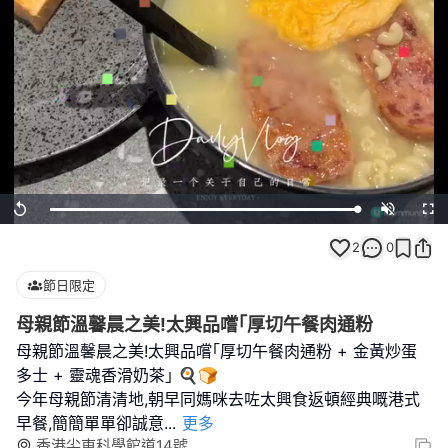
Loaded
:
Replay
Unmute
Full
100.00%
2
0
節日限定
母親節溫馨晨之美!太興品嚐｢厚切午餐肉通粉
母親節溫馨晨之美!太興品嚐｢厚切午餐肉通粉 + 金黃炒蛋
多士 + 靈魂香滑奶茶｣ 🍳🍞
今年母親節清清地,朝早同媽咪去咗太興食返頓經典嘅港式
早餐,簡簡單單卻誠意
...
更多
香港尖東科學館道14號