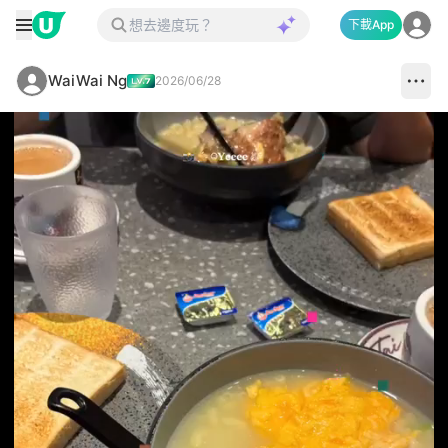
下載App
WaiWai Ng
2026/06/28