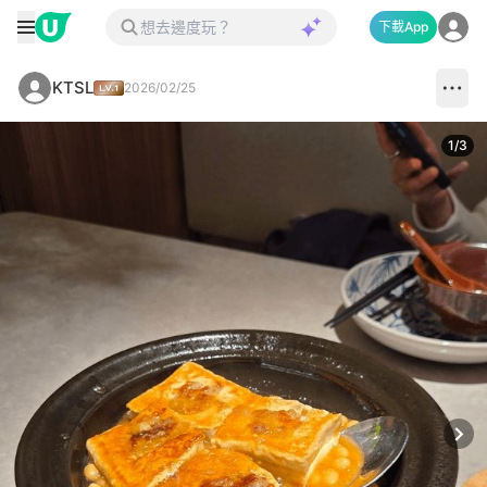
下載App
KTSL
2026/02/25
1
/
3
Next