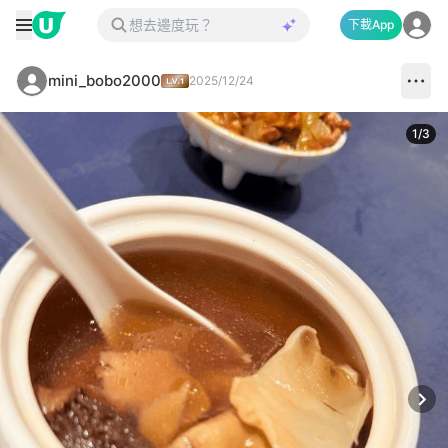
下載App
mini_bobo2000
2025/12/24
1
/
3
Next