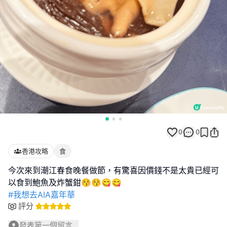
0
0
香港攻略
食
今次來到潮江春食晚餐做節，有驚喜因價錢不是太貴已經可
#我想去AIA嘉年華
評分
發表第一個留言...