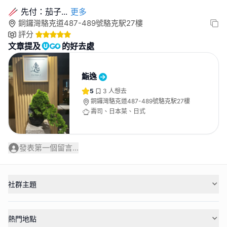
🥢 先付：茄子
...
更多
銅鑼灣駱克道487-489號駱克駅27樓
評分
文章提及
的好去處
鮨逸
5
3
人想去
銅鑼灣駱克道487-489號駱克駅27樓
壽司、日本菜、日式
發表第一個留言...
社群主題
熱門地點