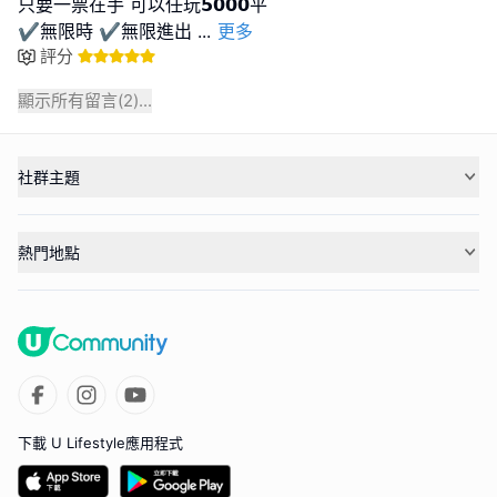
只要一票在手 可以任玩𝟱𝟬𝟬𝟬平
✔️無限時 ✔️無限進出
...
更多
評分
顯示所有留言(
2
)...
社群主題
熱門地點
下載 U Lifestyle應用程式