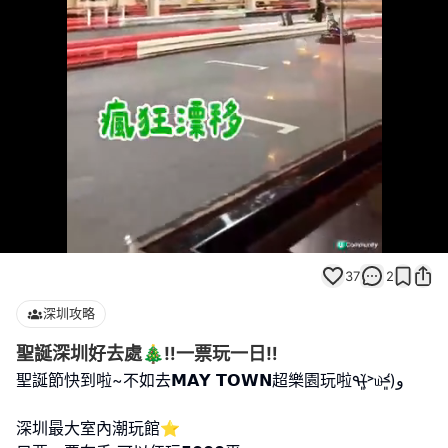
Loaded
:
Unmute
100.00%
37
2
深圳攻略
聖誕深圳好去處🎄‼️一票玩一日‼️
聖誕節快到啦~不如去𝗠𝗔𝗬 𝗧𝗢𝗪𝗡超樂園玩啦٩(˃̶͈̀௰˂̶͈́)و
深圳最大室內潮玩館⭐️