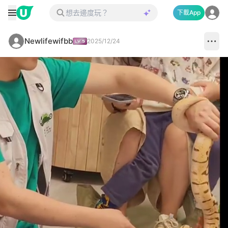
下載App
Newlifewifbb
2025/12/24