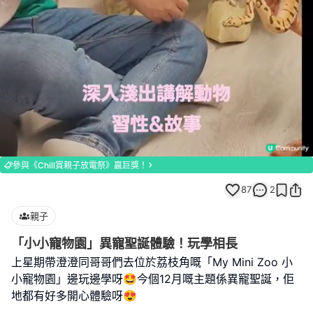
Loaded
:
Unmute
96.77%
參與《Chill賞親子放電祭》贏巨獎！
87
2
親子
「小小寵物園」異寵聖誕體驗！玩學相長
上星期帶澄澄同哥哥們去位於荔枝角嘅「My Mini Zoo 小
小寵物園」邊玩邊學呀🤩今個12月嘅主題係異寵聖誕，佢
地都有好多開心體驗呀😍