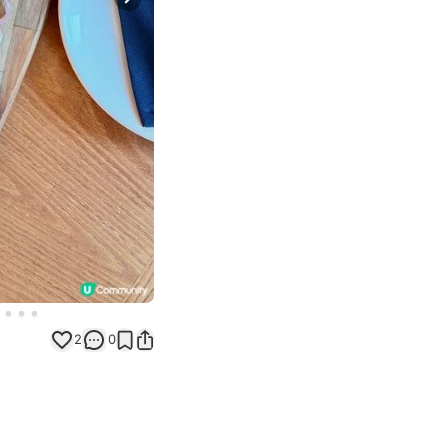
Next slide
2
0