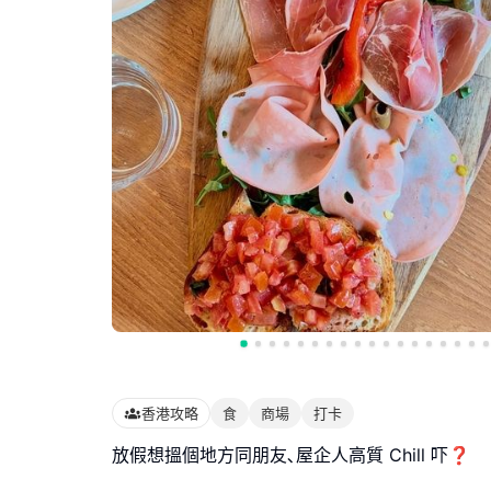
香港攻略
食
商場
打卡
放假想搵個地方同朋友､屋企人高質 Chill 吓❓