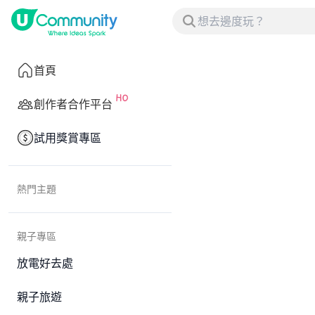
首頁
創作者合作平台
試用獎賞專區
熱門主題
親子專區
放電好去處
親子旅遊