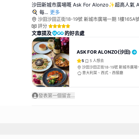
沙田新城市廣場嘅 Ask For Alonzo✨超高人氣 Aunti
🍳 每
...
更多
沙田沙田正街18-19號 新城市廣場一期 1樓165A
評分
文章提及
的好去處
ASK FOR ALONZO(沙田)
5
5
人想去
沙田沙田正街18-19號 新城市廣場一
舖
意大利菜、西式、西餐廳
發表第一個留言...