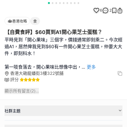
6
2
香港攻略
食
【自費食評】$60買到A1開心果芝士蛋糕？
平時見到「開心果味」三個字，價錢通常即刻乘二。今次經
過A1，居然俾我見到$60有一件開心果芝士蛋糕，仲要大大
件，即刻科水！
第一啖食落去，開心果味比想像中出，
...
更多
香港大磡龍蟠街3樓322號舖
評分
顯示所有留言(
2
)...
社群主題