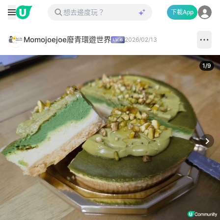
下載App
Momojoejoe廢青環遊世界
2026/02/13
1
/
9
Next