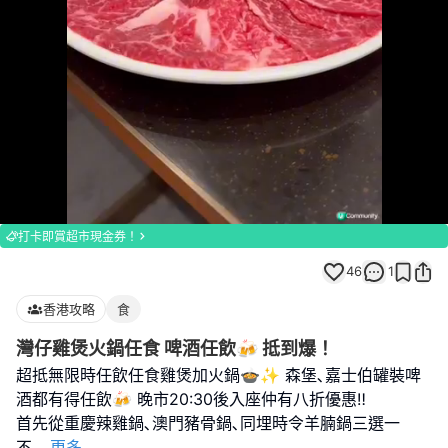
Loaded
:
Unmute
100.00%
打卡即賞超市現金券！
46
1
香港攻略
食
灣仔雞煲火鍋任食 啤酒任飲🍻 抵到爆！
超抵無限時任飲任食雞煲加火鍋🍲✨ 森堡､嘉士伯罐裝啤
酒都有得任飲🍻 晚市20:30後入座仲有八折優惠‼️
首先從重慶辣雞鍋､澳門豬骨鍋､同埋時令羊腩鍋三選一
不
...
更多