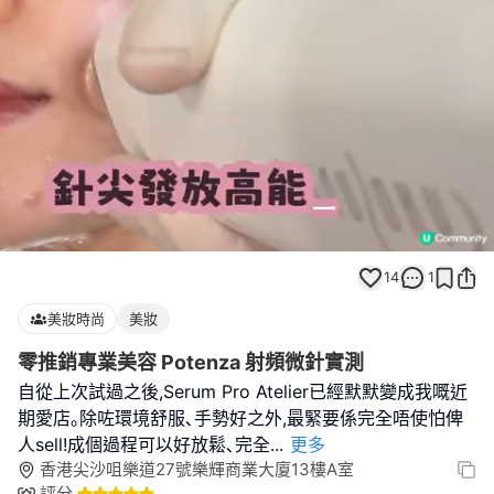
Loaded
:
Unmute
100.00%
14
1
美妝時尚
美妝
零推銷專業美容 Potenza 射頻微針實測
自從上次試過之後,Serum Pro Atelier已經默默變成我嘅近
期愛店｡除咗環境舒服､手勢好之外,最緊要係完全唔使怕俾
人sell!成個過程可以好放鬆､完全
...
更多
香港尖沙咀樂道27號樂輝商業大廈13樓A室
評分