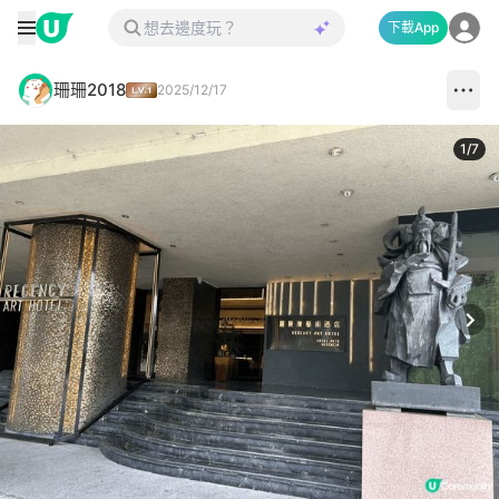
下載App
珊珊2018
2025/12/17
1
/
7
Next