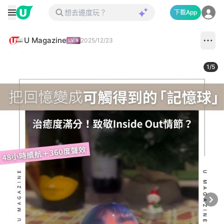
下載App
U Magazine
2025/12/23
1
/
5
Next