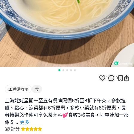
1
0
香港攻略
食
上海姥姥星期一至五有餐牌照價6折至8折下午茶，多款拉
麵、點心、涼菜都有6折優惠，多款小菜就有8折優惠，長
者持樂悠卡仲可享免茶芥添💕食咗3款美食，埋單連加一都
係＄
...
更多
評分