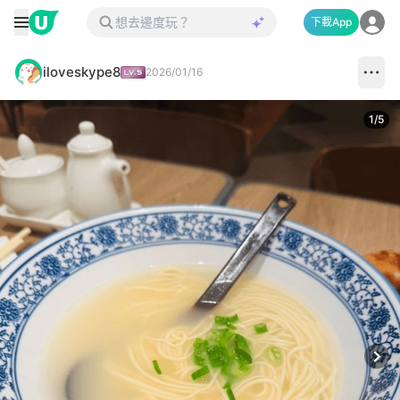
下載App
iloveskype8
2026/01/16
1
/
5
Next