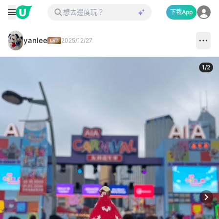
下載App
yanlee
2025/12/27
1
/
2
Next