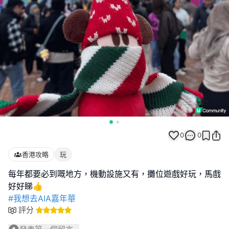
0
0
香港攻略
玩
每年都要必到嘅地方，機動設施又有，攤位遊戲好玩，馬戲
#我想去AIA嘉年華
評分