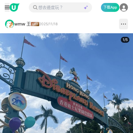
下載App
wmw 王
2025/11/18
1
/
5
Next