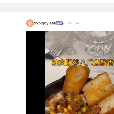
xypiggy.eat
2025/10/24