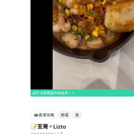
Loaded
:
100.00%
打卡即賞超市現金券！
香港攻略
商場
食
📝荃灣。Lizto