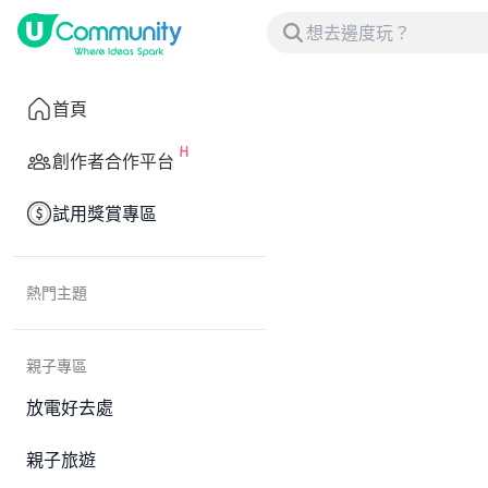
首頁
創作者合作平台
試用獎賞專區
熱門主題
親子專區
放電好去處
親子旅遊