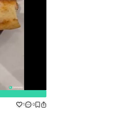
Unmute
1
0