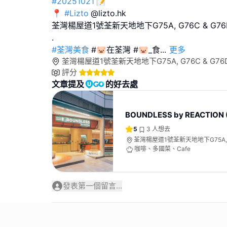
#20251021
📝
📍
#Lizto
@lizto.hk
荃灣楊屋道1號荃新天地地下G75A, G76C & G7
#荃灣美食
#🐷在荃灣 #🐷_食
...
更多
荃灣楊屋道1號荃新天地地下G75A, G76C & G7
評分
文章提及
的好去處
BOUNDLESS by REACTION
5
3
人想去
荃灣楊屋道1號荃新天地地下G75A, G
號舖
咖啡、多國菜、Cafe
發表第一個留言...