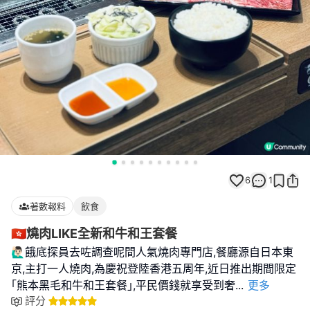
6
1
著數報料
飲食
🇭🇰燒肉LIKE全新和牛和王套餐
🙋🏻‍♂️餓底探員去咗調查呢間人氣燒肉專門店,餐廳源自日本東
京,主打一人燒肉,為慶祝登陸香港五周年,近日推出期間限定
｢熊本黑毛和牛和王套餐｣,平民價錢就享受到奢
...
更多
評分