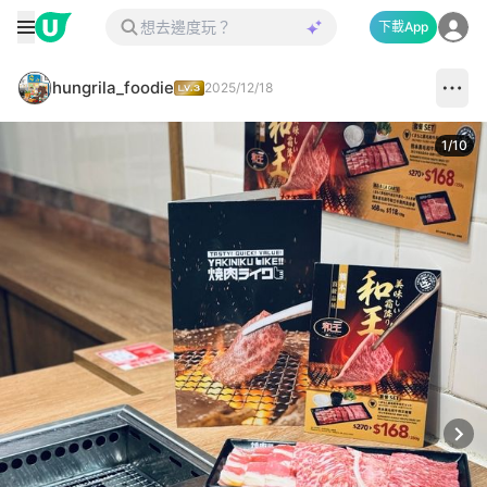
下載App
hungrila_foodie
2025/12/18
1
/
10
Next