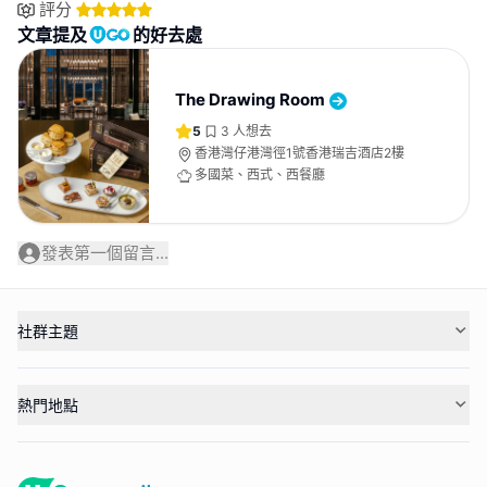
評分
文章提及
的好去處
The Drawing Room
5
3
人想去
香港灣仔港灣徑1號香港瑞吉酒店2樓
多國菜、西式、西餐廳
發表第一個留言...
社群主題
熱門地點