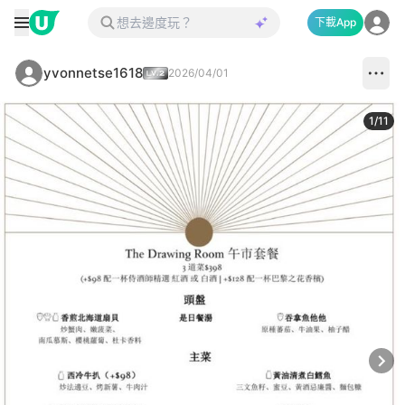
下載App
yvonnetse1618
2026/04/01
1
/
11
Next