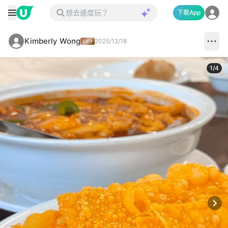
下載App
Kimberly Wong
2025/12/18
1
/
4
Next