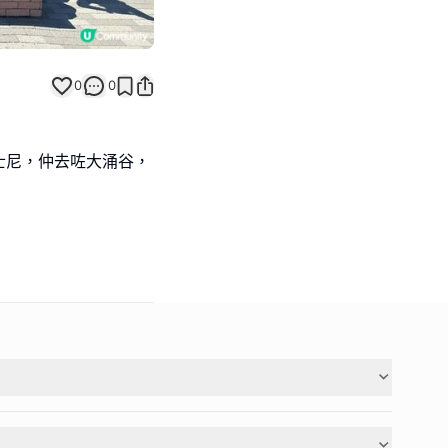
0
0
士尼，仲去咗大涌谷，