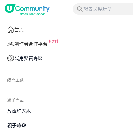
首頁
創作者合作平台
試用獎賞專區
熱門主題
親子專區
放電好去處
親子旅遊