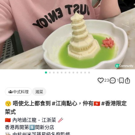
23
1
中式料理
湘菜
😙 唔使北上都食到 #江南點心，仲有🇭🇰 #香港限定
菜式
🇨🇳 內地過江龍 - 江浙菜 🥢
香港再開第9️⃣間新分店
👨🏻‍🍳 由杭州米芝蓮星級名廚監修