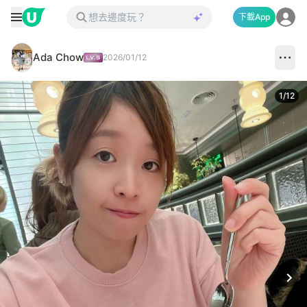
下載App
Ada Chow
2026/01/12
1
/
12
Next