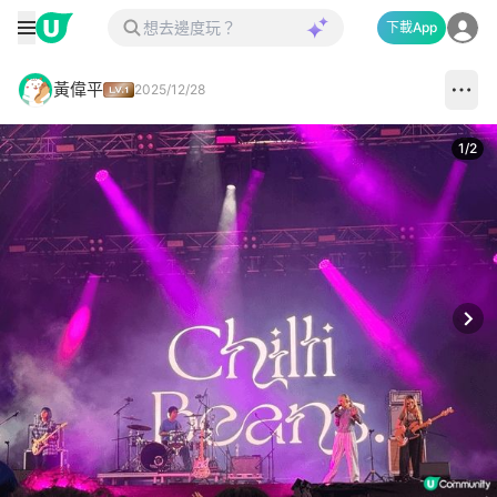
下載App
黃偉平
2025/12/28
1
/
2
Next