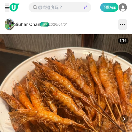
下載App
Siuhar Chan
2026/01/01
1
/
16
Next