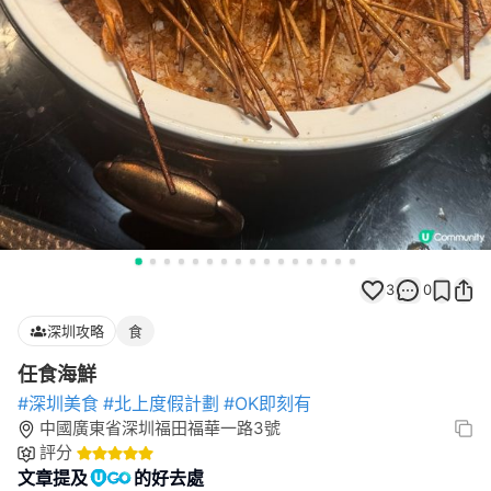
3
0
深圳攻略
食
任食海鮮
#深圳美食
#北上度假計劃
#OK即刻有
中國廣東省深圳福田福華一路3號
評分
文章提及
的好去處