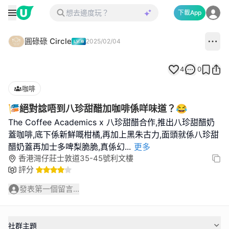
下載App
圓碌碌 Circle
2025/02/04
4
0
咖啡
🎏絕對諗唔到八珍甜醋加咖啡係咩味道？😂
The Coffee Academics x 八珍甜醋合作,推出八珍甜醋奶
蓋咖啡,底下係新鮮嘅柑橘,再加上黑朱古力,面頭就係八珍甜
醋奶蓋再加士多啤梨脆脆,真係幻
...
更多
香港灣仔莊士敦道35-45號利文樓
評分
發表第一個留言...
社群主題