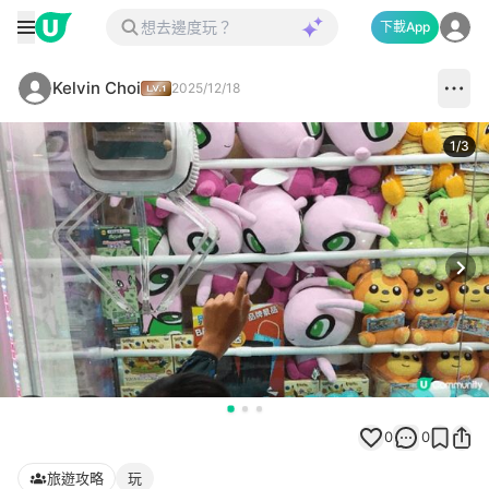
下載App
Kelvin Choi
2025/12/18
1
/
3
Next
0
0
旅遊攻略
玩