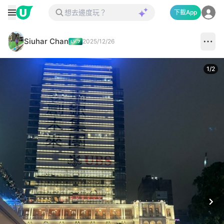
下載App
Siuhar Chan
2025/12/26
1
/
2
Next