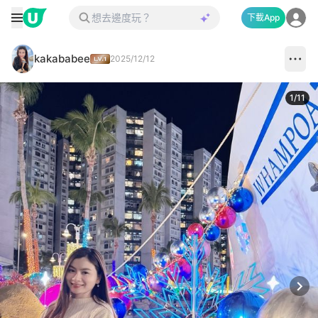
下載App
kakababee
2025/12/12
1
/
11
Next