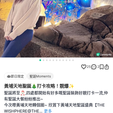
25
2
節日限定
聖誕Moments
黃埔天地聖誕🎄打卡攻略！靚爆✨
聖誕將至🎅🏻,四處都開始有好多嘅聖誕裝飾好靚打卡一流,仲
有聖誕大餐紛紛推出~
今次嚟黃埔天地轉個圈~ 欣賞下黃埔天地聖誕盛典【THE
WISHPHERE@THE
...
更多