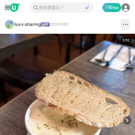
下載App
luvv.sharing
2025/10/01
1
/
10
Next