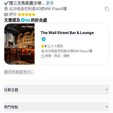
✔️煙三文魚凱撒沙律
...
更多
尖沙咀金巴利道40號MW Plaza1樓
評分
文章提及
的好去處
The Wall Street Bar & Lounge
5
3
人想去
尖沙咀金巴利道40號MW Plaza1樓
西餐、西式、酒吧
顯示所有留言(
1
)...
社群主題
熱門地點