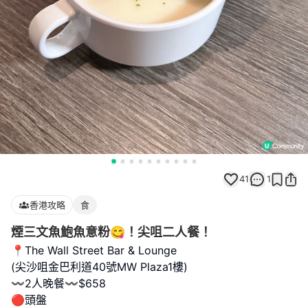
41
1
香港攻略
食
煙三文魚鮑魚意粉😋！尖咀二人餐！
📍The Wall Street Bar & Lounge
(尖沙咀金巴利道40號MW Plaza1樓)
〰️2人晚餐〰️$658
🔴頭盤