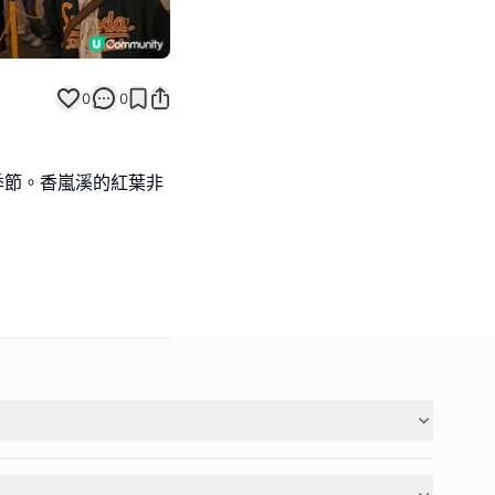
0
0
季節。香嵐溪的紅葉非