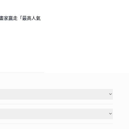
l級小畫家贏走「最高人氣