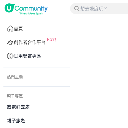
首頁
創作者合作平台
試用獎賞專區
熱門主題
親子專區
放電好去處
親子旅遊