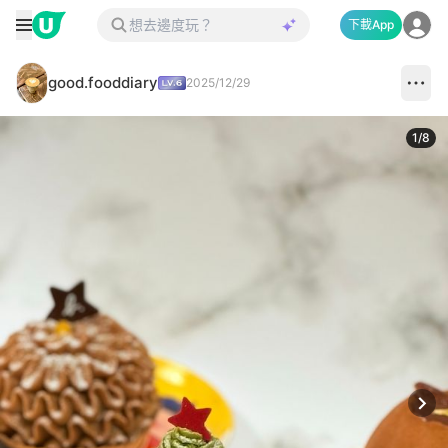
下載App
good.fooddiary
2025/12/29
1
/
8
Next