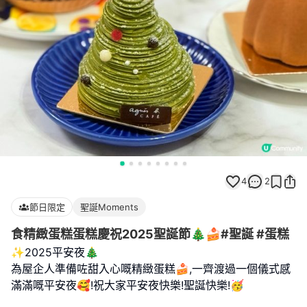
4
2
節日限定
聖誕Moments
食精緻蛋糕蛋糕慶祝2025聖誕節🎄🍰#聖誕 #蛋糕
✨2025平安夜🎄
為屋企人準備咗甜入心嘅精緻蛋糕🍰,一齊渡過一個儀式感
滿滿嘅平安夜🥰!祝大家平安夜快樂!聖誕快樂!🥳