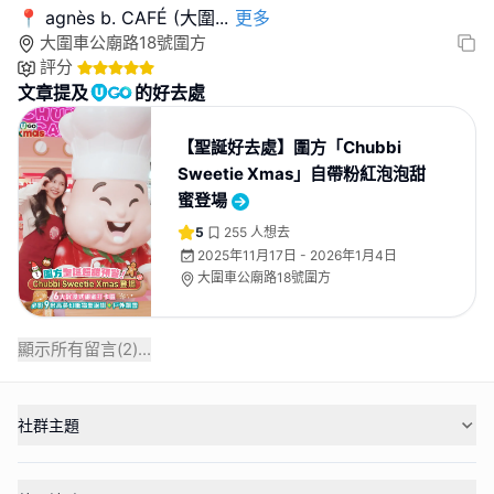
📍 agnès b. CAFÉ (大圍
...
更多
大圍車公廟路18號圍方
評分
文章提及
的好去處
【聖誕好去處】圍方「Chubbi
Sweetie Xmas」自帶粉紅泡泡甜
蜜登場
5
255
人想去
2025年11月17日 - 2026年1月4日
大圍車公廟路18號圍方
顯示所有留言(
2
)...
社群主題