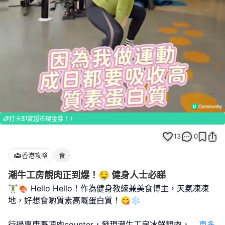
Loaded
:
Unmute
100.00%
打卡即賞超市現金券！
13
0
香港攻略
食
潮牛工房靚肉正到爆！🤤 健身人士必睇
🏋️‍♂️🍖 Hello Hello！作為健身教練兼美食博主，天氣凍凍
地，好想食啲質素高嘅蛋白質！😋❄️
行過惠康嘅凍肉counter，發現潮牛工房冰鮮靚肉，
...
更多