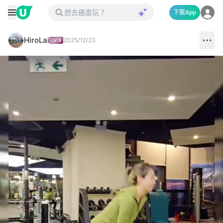
下載App
HiroLai
2025/12/23