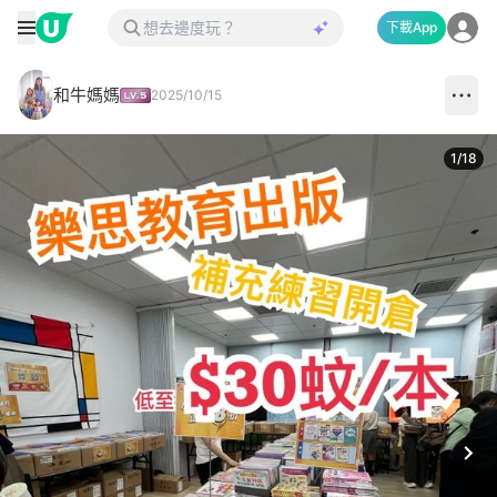
下載App
和牛媽媽
2025/10/15
1
/
18
Next