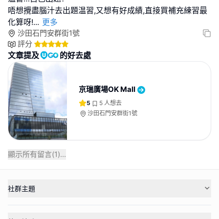
唔想攪盡腦汁去出題温習,又想有好成績,直接買補充練習最
化算呀!
...
更多
沙田石門安群街1號
評分
文章提及
的好去處
京瑞廣場OK Mall
5
5
人想去
沙田石門安群街1號
顯示所有留言(
1
)...
社群主題