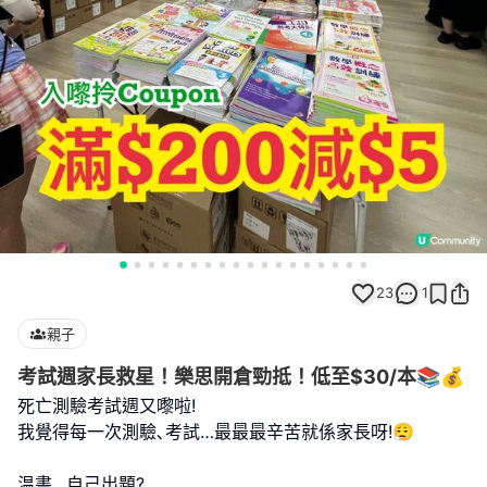
23
1
親子
考試週家長救星！樂思開倉勁抵！低至$30/本📚💰
死亡測驗考試週又嚟啦!
我覺得每一次測驗､考試…最最最辛苦就係家長呀!😮‍💨
温書…自己出題?