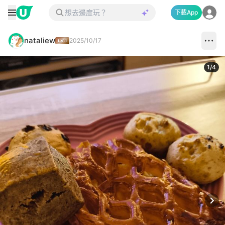
下載App
nataliew
2025/10/17
1
/
4
Next