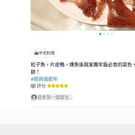
中式料理
松子魚，片皮鴨，燻魚係我家團年飯必食的菜色
#糕興過肥年
評分
發表第一個留言...