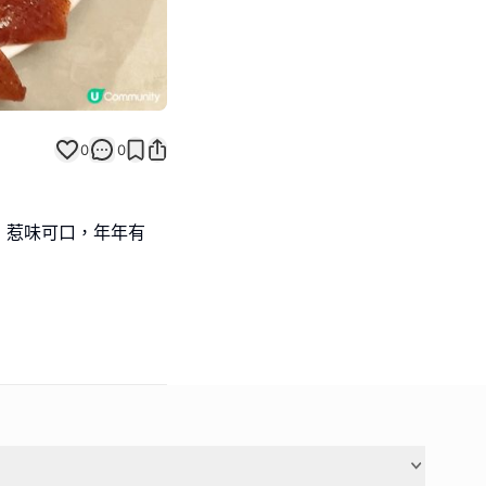
0
0
，惹味可口，年年有