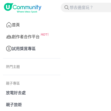
首頁
創作者合作平台
試用獎賞專區
熱門主題
親子專區
放電好去處
親子旅遊