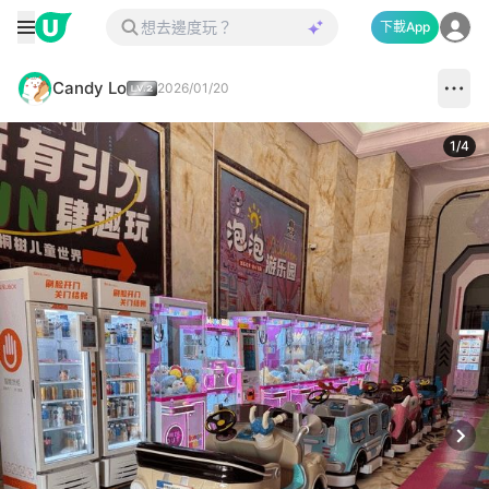
下載App
Candy Lo
2026/01/20
1
/
4
Next