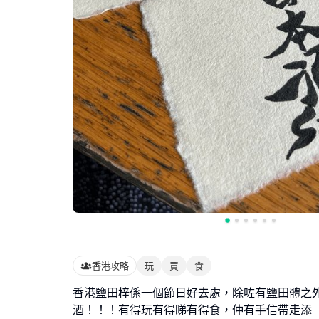
香港攻略
玩
買
食
香港鹽田梓係一個節日好去處，除咗有鹽田體之外