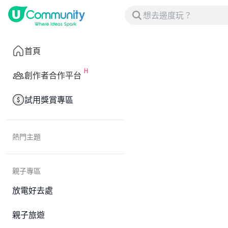
首頁
創作者合作平台
試用獎賞專區
熱門主題
親子專區
放電好去處
親子旅遊