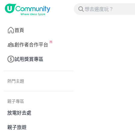
首頁
創作者合作平台
試用獎賞專區
熱門主題
親子專區
放電好去處
親子旅遊