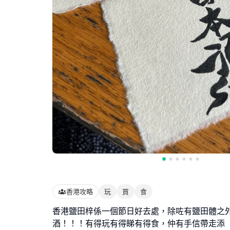
香港攻略
玩
買
食
香港鹽田梓係一個節日好去處，除咗有鹽田體之外