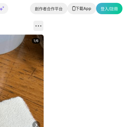
下載App
創作者合作平台
登入/註冊
1
/
6